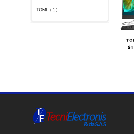
TOMI
( 1 )
TO
$1