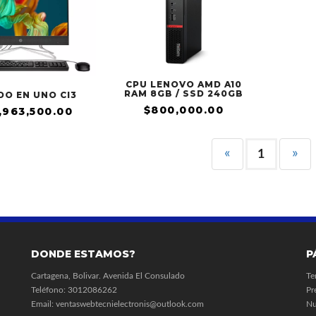
CPU LENOVO AMD A10
RAM 8GB / SSD 240GB
DO EN UNO CI3
$800,000.00
,963,500.00
«
»
1
DONDE ESTAMOS?
P
Cartagena, Bolivar. Avenida El Consulado
Te
Teléfono:
3012086262
Pr
Email: ventaswebtecnielectronis@outlook.com
Nu