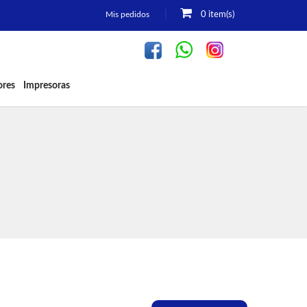
Mis pedidos
0 item(s)
ores
Impresoras