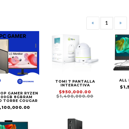
«
»
1
ALL 
TOMI 7 PANTALLA
INTERACTIVA
$1,
$950,000.00
OP GAMER RYZEN
$1,400,000.00
600GB 8GBRAM
D TORRE COUGAR
,100,000.00