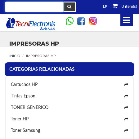
LP
0 item(s)
Toggle
navigat
IMPRESORAS HP
INICIO
IMPRESORAS HP
CATEGORIAS RELACIONADAS
Cartuchos HP
Tintas Epson
TONER GENERICO
Toner HP
Toner Samsung