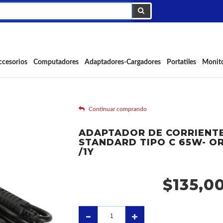
IENTE -AC- LENOVO
W- ORIGINAL -
ccesorios
Computadores
Adaptadores-Cargadores
Portatiles
Monit
Continuar comprando
ADAPTADOR DE CORRIENTE
STANDARD TIPO C 65W- OR
/1Y
$135,0