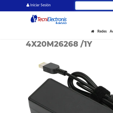
Iniciar Sesión
ADAPTADOR DE CORR
STANDARD TIPO C 65
Redes
A
4X20M26268 /1Y