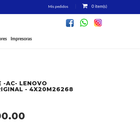
Mis pedidos
0 item(s)
INICIO
ADAPTADORES-CARGADORES
ores
Impresoras
 -AC- LENOVO
IGINAL - 4X20M26268
00.00