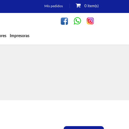
Mis pedidos
0 item(s)
ores
Impresoras