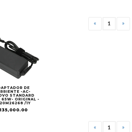
«
»
1
DAPTADOR DE
RRIENTE -AC-
OVO STANDARD
 65W- ORIGINAL -
20M26268 /1Y
135,000.00
«
»
1